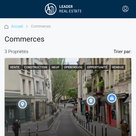
Accueil
Commerces
Commerces
3 Propriétés
Trier par:
VENTE
CONSTRUCTION
NEUF
OPEN HOUSE
OPPORTUNITÉ
VENDUE