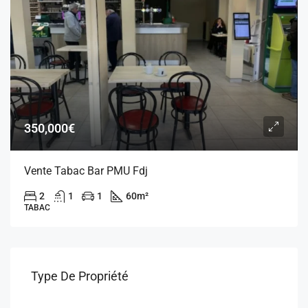
350,000€
Vente Tabac Bar PMU Fdj
2
1
1
60
m²
TABAC
Type De Propriété