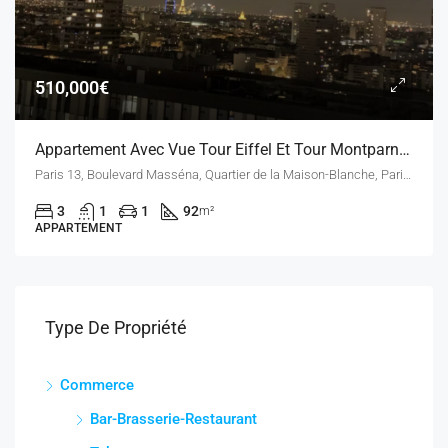
510,000€
Appartement Avec Vue Tour Eiffel Et Tour Montparnasse – 4 Pièces À 75013 Paris – 510 000 €
Paris 13, Boulevard Masséna, Quartier de la Maison-Blanche, Paris 13e Arrondissement, Paris, Île-de-France, France métropolitaine, 75013, France
3
1
1
92
m²
APPARTEMENT
Type De Propriété
Commerce
Bar-Brasserie-Restaurant