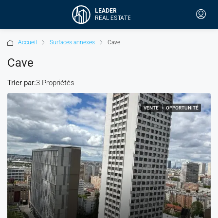
Accueil
Surfaces annexes
Cave
Cave
Trier par:
3 Propriétés
VENTE
OPPORTUNITÉ